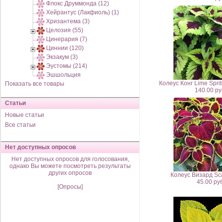
Флокс Друммонда (12)
Хейрантус (Лакфиоль) (1)
Хризантема (3)
Целозия (55)
Цинерария (7)
Циннии (120)
Экзакум (3)
Эустомы (214)
Эшшольция
Колеус Конг Lime Spri
Показать все товары
140.00 ру
Статьи
Новые статьи
Все статьи
Нет доступных опросов
Нет доступных опросов для голосования,
однако Вы можете посмотреть результаты
других опросов
Колеус Визард Sca
45.00 руб
[Опросы]