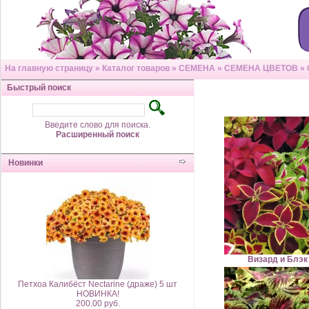
На главную страницу
»
Каталог товаров
»
СЕМЕНА
»
СЕМЕНА ЦВЕТОВ
»
Быстрый поиск
Введите слово для поиска.
Расширенный поиск
Новинки
Визард и Блэк
Петхоа Калибёст Nectarine (драже) 5 шт
НОВИНКА!
200.00 руб.