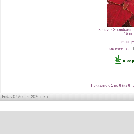
Колеус Суперфайн Р
10 шт
35.00 р
Количество
Показано с
1
по
6
(из
6
т
Friday 07 August, 2026 года