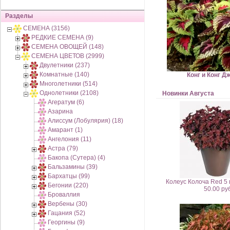
Разделы
СЕМЕНА (3156)
РЕДКИЕ СЕМЕНА (9)
СЕМЕНА ОВОЩЕЙ (148)
СЕМЕНА ЦВЕТОВ (2999)
Двулетники (237)
Комнатные (140)
Конг и Конг Д
Многолетники (514)
Однолетники (2108)
Новинки Августа
Агератум (6)
Азарина
Алиссум (Лобулярия) (18)
Амарант (1)
Ангелония (11)
Астра (79)
Бакопа (Сутера) (4)
Бальзамины (39)
Бархатцы (99)
Колеус Колоча Red 
Бегонии (220)
50.00 руб
Броваллия
Вербены (30)
Гацания (52)
Георгины (9)