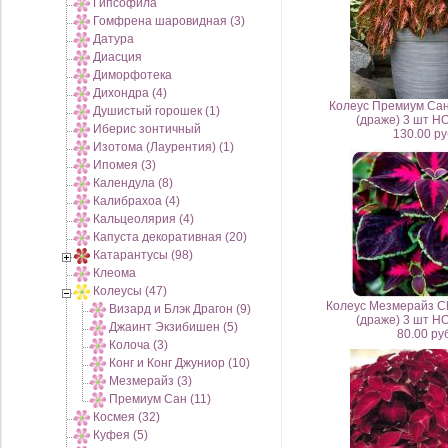
Гипсофила
Гомфрена шаровидная (3)
Датура
Диасция
Диморфотека
Дихондра (4)
Колеус Премиум Сан
Душистый горошек (1)
(драже) 3 шт Н
Иберис зонтичный
130.00 ру
Изотома (Лаурентия) (1)
Ипомея (3)
Календула (8)
Калибрахоа (4)
Кальцеолярия (4)
Капуста декоративная (20)
Катарантусы (98)
Клеома
Колеусы (47)
Колеус Мезмерайз Ch
Визард и Блэк Драгон (9)
(драже) 3 шт Н
Джаинт Экзибишен (5)
80.00 руб
Колоча (3)
Конг и Конг Джуниор (10)
Мезмерайз (3)
Премиум Сан (11)
Космея (32)
Куфея (5)