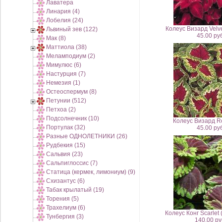
Лаватера
Линария (4)
Лобелия (24)
Колеус Визард Velv
Львиный зев (122)
45.00 руб
Мак (8)
Маттиола (38)
Меламподиум (2)
Мимулюс (6)
Настурция (7)
Немезия (1)
Остеоспермум (8)
Петунии (512)
Петхоа (2)
Подсолнечник (10)
Колеус Визард R
Портулак (32)
45.00 руб
Разные ОДНОЛЕТНИКИ (26)
Рудбекия (15)
Сальвия (23)
Сальпиглоссис (7)
Статица (кермек, лимониум) (9)
Схизантус (6)
Табак крылатый (19)
Торения (5)
Трахелиум (6)
Колеус Конг Scarlet
Тунбергия (3)
140.00 ру