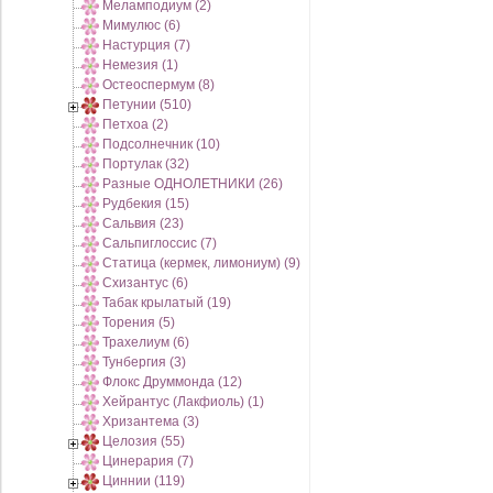
Меламподиум (2)
Мимулюс (6)
Настурция (7)
Немезия (1)
Остеоспермум (8)
Петунии (510)
Петхоа (2)
Подсолнечник (10)
Портулак (32)
Разные ОДНОЛЕТНИКИ (26)
Рудбекия (15)
Сальвия (23)
Сальпиглоссис (7)
Статица (кермек, лимониум) (9)
Схизантус (6)
Табак крылатый (19)
Торения (5)
Трахелиум (6)
Тунбергия (3)
Флокс Друммонда (12)
Хейрантус (Лакфиоль) (1)
Хризантема (3)
Целозия (55)
Цинерария (7)
Циннии (119)