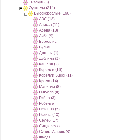
Экзакум (3)
Эустомы (214)
Высокорослые (196)
АВС (18)
Алисса (11)
Арена (18)
Аубе (9)
Бореалис
Вулкан
Джолли (1)
Дублини (2)
Кан Кан (2)
Корелли (16)
Корелли Sugoi (11)
Крома (14)
Мариачи (8)
Пикколо (8)
Рейна (3)
Робелла
Розанна (5)
Розита (13)
Селеб (17)
Синдерелла
Супер Мэджик (8)
Фалда