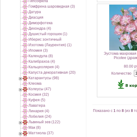
Гипсофила
Гомфрена шаровидная (3)
Датура
Диасция
Диморфотека
Дихондра (4)
Душистый горошек (1)
Иберис зонтичный
Изотома (Лаурентия) (1)
Ипомея (3)
Эустома махровая
Календула (8)
Picotee (драж
Калибрахоа (4)
80.00 р
Кальцеолярия (4)
Капуста декоративная (20)
Количество
Катарантусы (98)
Клеома
Колеусы (47)
Космея (32)
Куфея (5)
Лаватера
Показано с
1
по
8
(из
8
т
Линария (4)
Лобелия (24)
Львиный зев (122)
Мак (8)
Маттиола (37)