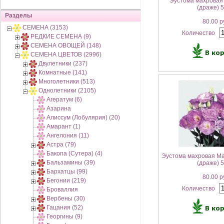
Эустома махровая
(драже) 
Разделы
80.00 р
СЕМЕНА (3153)
Количество
РЕДКИЕ СЕМЕНА (9)
СЕМЕНА ОВОЩЕЙ (148)
СЕМЕНА ЦВЕТОВ (2996)
Двулетники (237)
Комнатные (141)
Многолетники (513)
Однолетники (2105)
Агератум (6)
Азарина
Алиссум (Лобулярия) (20)
Амарант (1)
Ангелония (11)
Астра (79)
Бакопа (Сутера) (4)
Эустома махровая Ма
Бальзамины (39)
(драже) 
Бархатцы (99)
80.00 р
Бегонии (219)
Количество
Броваллия
Вербены (30)
Гацания (52)
Георгины (9)