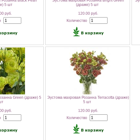
Розанна Black Pearl
Эустома махровая Розанна Bright Green
Эу
е) 5 шт
(драже) 5 шт
00 руб.
120.00 руб.
о
Количество
занна Green (драже) 5
Эустома махровая Розанна Terracotta (драже)
шт
5 шт
00 руб.
120.00 руб.
о
Количество