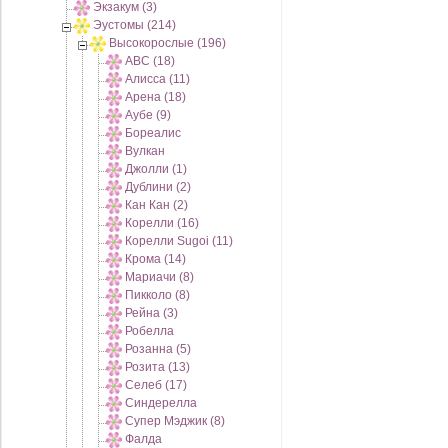
Экзакум (3)
Эустомы (214)
Высокорослые (196)
АВС (18)
Алисса (11)
Арена (18)
Аубе (9)
Бореалис
Вулкан
Джолли (1)
Дублини (2)
Кан Кан (2)
Корелли (16)
Корелли Sugoi (11)
Крома (14)
Мариачи (8)
Пикколо (8)
Рейна (3)
Робелла
Розанна (5)
Розита (13)
Селеб (17)
Синдерелла
Супер Мэджик (8)
Фалда