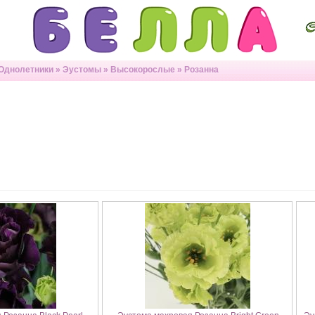
Однолетники
»
Эустомы
»
Высокорослые
»
Розанна