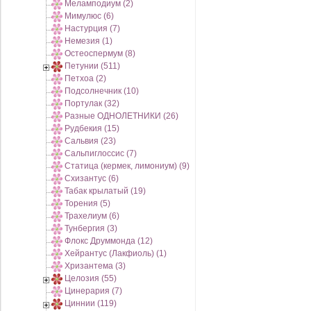
Меламподиум (2)
Мимулюс (6)
Настурция (7)
Немезия (1)
Остеоспермум (8)
Петунии (511)
Петхоа (2)
Подсолнечник (10)
Портулак (32)
Разные ОДНОЛЕТНИКИ (26)
Рудбекия (15)
Сальвия (23)
Сальпиглоссис (7)
Статица (кермек, лимониум) (9)
Схизантус (6)
Табак крылатый (19)
Торения (5)
Трахелиум (6)
Тунбергия (3)
Флокс Друммонда (12)
Хейрантус (Лакфиоль) (1)
Хризантема (3)
Целозия (55)
Цинерария (7)
Циннии (119)