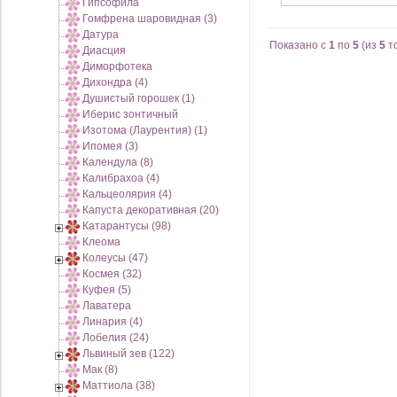
Гипсофила
Гомфрена шаровидная (3)
Датура
Показано с
1
по
5
(из
5
т
Диасция
Диморфотека
Дихондра (4)
Душистый горошек (1)
Иберис зонтичный
Изотома (Лаурентия) (1)
Ипомея (3)
Календула (8)
Калибрахоа (4)
Кальцеолярия (4)
Капуста декоративная (20)
Катарантусы (98)
Клеома
Колеусы (47)
Космея (32)
Куфея (5)
Лаватера
Линария (4)
Лобелия (24)
Львиный зев (122)
Мак (8)
Маттиола (38)