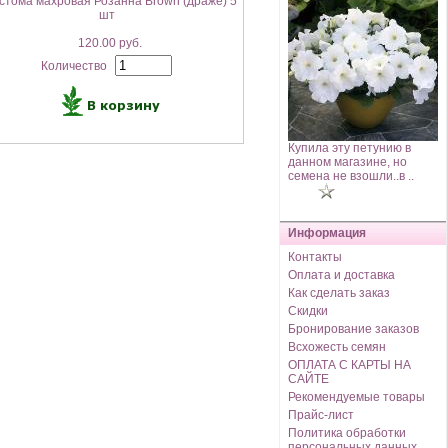
стома махровая Розанна Brown (драже) 5
шт
120.00 руб.
Количество
Купила эту петунию в
данном магазине, но
семена не взошли..в ..
Информация
Контакты
Оплата и доставка
Как сделать заказ
Скидки
Бронирование заказов
Всхожесть семян
ОПЛАТА С КАРТЫ НА
САЙТЕ
Рекомендуемые товары
Прайс-лист
Политика обработки
персональных данных