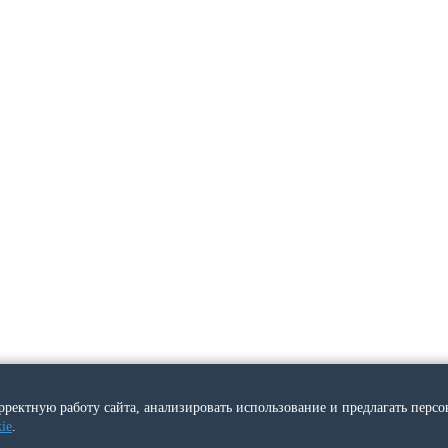
рректную работу сайта, анализировать использование и предлагать перс
ie
.
Copyright © 2015 |
7910 e-commerce
| Powered by
osCommerce