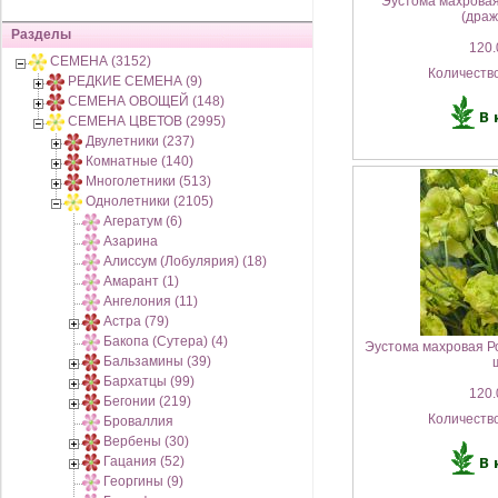
Эустома махровая 
(драж
Разделы
120.
СЕМЕНА (3152)
Количеств
РЕДКИЕ СЕМЕНА (9)
СЕМЕНА ОВОЩЕЙ (148)
СЕМЕНА ЦВЕТОВ (2995)
Двулетники (237)
Комнатные (140)
Многолетники (513)
Однолетники (2105)
Агератум (6)
Азарина
Алиссум (Лобулярия) (18)
Амарант (1)
Ангелония (11)
Астра (79)
Бакопа (Сутера) (4)
Эустома махровая Ро
Бальзамины (39)
Бархатцы (99)
120.
Бегонии (219)
Количеств
Броваллия
Вербены (30)
Гацания (52)
Георгины (9)