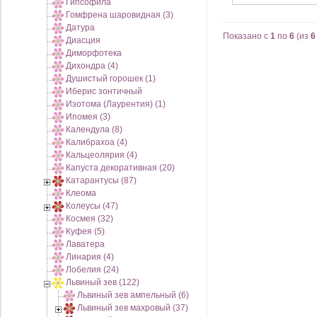
Гипсофила
Гомфрена шаровидная (3)
Датура
Показано с
1
по
6
(из
6
Диасция
Диморфотека
Дихондра (4)
Душистый горошек (1)
Иберис зонтичный
Изотома (Лаурентия) (1)
Ипомея (3)
Календула (8)
Калибрахоа (4)
Кальцеолярия (4)
Капуста декоративная (20)
Катарантусы (87)
Клеома
Колеусы (47)
Космея (32)
Куфея (5)
Лаватера
Линария (4)
Лобелия (24)
Львиный зев (122)
Львиный зев ампельный (6)
Львиный зев махровый (37)