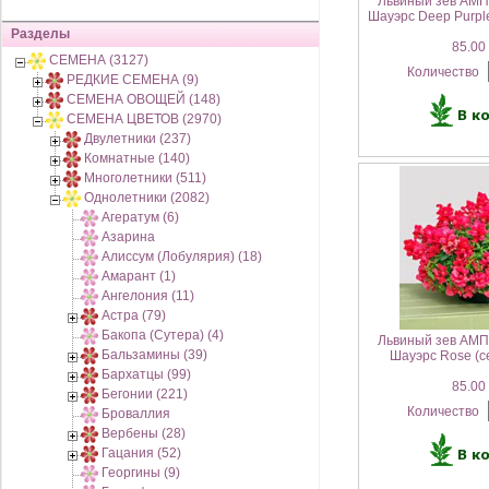
Львиный зев АМ
Шауэрс Deep Purpl
Разделы
85.00 
СЕМЕНА (3127)
Количество
РЕДКИЕ СЕМЕНА (9)
СЕМЕНА ОВОЩЕЙ (148)
СЕМЕНА ЦВЕТОВ (2970)
Двулетники (237)
Комнатные (140)
Многолетники (511)
Однолетники (2082)
Агератум (6)
Азарина
Алиссум (Лобулярия) (18)
Амарант (1)
Ангелония (11)
Астра (79)
Бакопа (Сутера) (4)
Львиный зев АМ
Бальзамины (39)
Шауэрс Rose (с
Бархатцы (99)
85.00 
Бегонии (221)
Количество
Броваллия
Вербены (28)
Гацания (52)
Георгины (9)