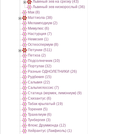
Львиный зев на срезку (43)
Львиный зев низкорослый (36)
Мак (8)
Маттиола (38)
Меламподиум (2)
Мимулюс (6)
Настурция (7)
Немезия (1)
Остеоспермум (8)
Петунии (511)
Петхоа (2)
Подсолнечник (10)
Портулак (32)
Разные ОДНОЛЕТНИКИ (26)
Рудбекия (15)
Сальвия (22)
Сальпиглоссис (7)
Статица (кермек, лимониум) (9)
Схизантус (6)
Табак крылатый (19)
Торения (5)
Трахелиум (6)
Тунбергия (3)
Флокс Друммонда (12)
Хейрантус (Лакфиоль) (1)