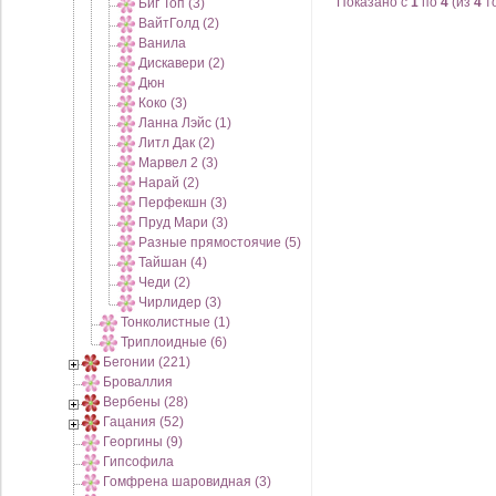
Показано с
1
по
4
(из
4
т
Биг Топ (3)
ВайтГолд (2)
Ванила
Дискавери (2)
Дюн
Коко (3)
Ланна Лэйс (1)
Литл Дак (2)
Марвел 2 (3)
Нарай (2)
Перфекшн (3)
Пруд Мари (3)
Разные прямостоячие (5)
Тайшан (4)
Чеди (2)
Чирлидер (3)
Тонколистные (1)
Триплоидные (6)
Бегонии (221)
Броваллия
Вербены (28)
Гацания (52)
Георгины (9)
Гипсофила
Гомфрена шаровидная (3)