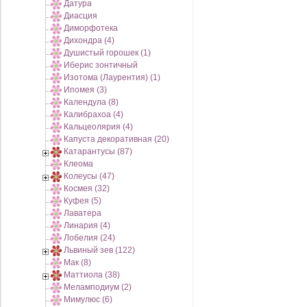
Датура
Диасция
Диморфотека
Дихондра (4)
Душистый горошек (1)
Иберис зонтичный
Изотома (Лаурентия) (1)
Ипомея (3)
Календула (8)
Калибрахоа (4)
Кальцеолярия (4)
Капуста декоративная (20)
Катарантусы (87)
Клеома
Колеусы (47)
Космея (32)
Куфея (5)
Лаватера
Линария (4)
Лобелия (24)
Львиный зев (122)
Мак (8)
Маттиола (38)
Меламподиум (2)
Мимулюс (6)