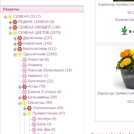
Бархатцы прямостоя
Разделы
55.0
СЕМЕНА (3127)
Количеств
РЕДКИЕ СЕМЕНА (9)
СЕМЕНА ОВОЩЕЙ (148)
СЕМЕНА ЦВЕТОВ (2970)
Двулетники (237)
Комнатные (140)
Многолетники (511)
Однолетники (2082)
Агератум (6)
Азарина
Алиссум (Лобулярия) (18)
Амарант (1)
Ангелония (11)
Астра (79)
Бакопа (Сутера) (4)
Бархатцы прямостоя
Бальзамины (39)
55.0
Бархатцы (99)
Отклоненные (45)
Прямостоячие (47)
Антигуа (4)
Бали (3)
Биг Дак (2)