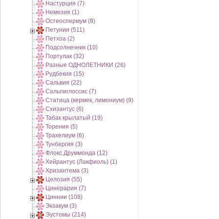
Настурция (7)
Немезия (1)
Остеоспермум (8)
Петунии (511)
Петхоа (2)
Подсолнечник (10)
Портулак (32)
Разные ОДНОЛЕТНИКИ (26)
Рудбекия (15)
Сальвия (22)
Сальпиглоссис (7)
Статица (кермек, лимониум) (9)
Схизантус (6)
Табак крылатый (19)
Торения (5)
Трахелиум (6)
Тунбергия (3)
Флокс Друммонда (12)
Хейрантус (Лакфиоль) (1)
Хризантема (3)
Целозия (55)
Цинерария (7)
Циннии (108)
Экзакум (3)
Эустомы (214)