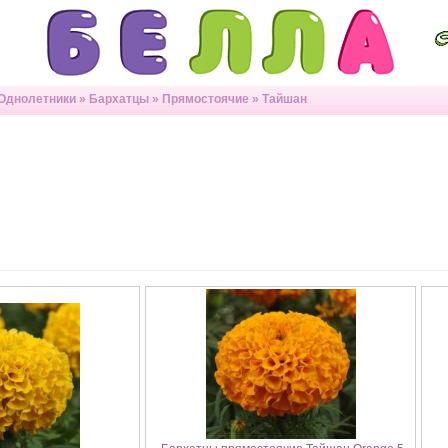
Однолетники
»
Бархатцы
»
Прямостоячие
»
Тайшан