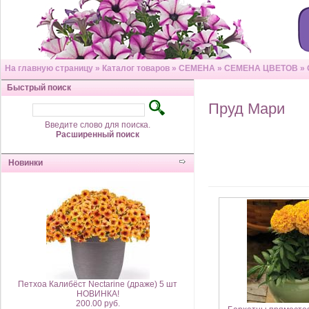
На главную страницу
»
Каталог товаров
»
СЕМЕНА
»
СЕМЕНА ЦВЕТОВ
»
Быстрый поиск
Пруд Мари
Введите слово для поиска.
Расширенный поиск
Новинки
Петхоа Калибёст Nectarine (драже) 5 шт
НОВИНКА!
200.00 руб.