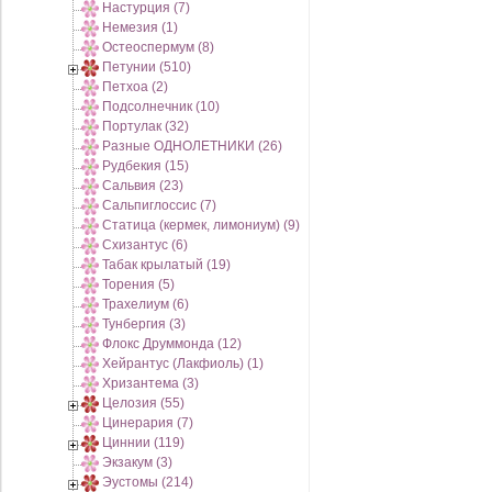
Настурция (7)
Немезия (1)
Остеоспермум (8)
Петунии (510)
Петхоа (2)
Подсолнечник (10)
Портулак (32)
Разные ОДНОЛЕТНИКИ (26)
Рудбекия (15)
Сальвия (23)
Сальпиглоссис (7)
Статица (кермек, лимониум) (9)
Схизантус (6)
Табак крылатый (19)
Торения (5)
Трахелиум (6)
Тунбергия (3)
Флокс Друммонда (12)
Хейрантус (Лакфиоль) (1)
Хризантема (3)
Целозия (55)
Цинерария (7)
Циннии (119)
Экзакум (3)
Эустомы (214)