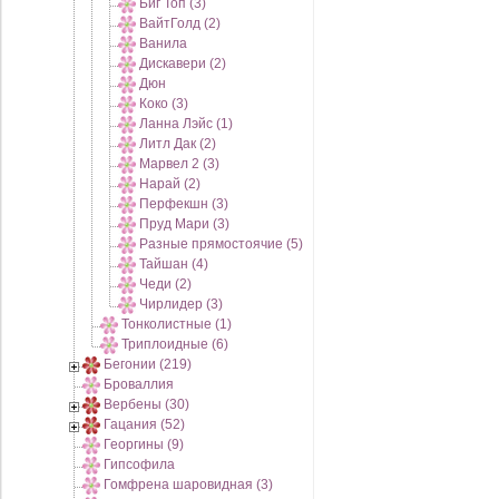
Биг Топ (3)
ВайтГолд (2)
Ванила
Дискавери (2)
Дюн
Коко (3)
Ланна Лэйс (1)
Литл Дак (2)
Марвел 2 (3)
Нарай (2)
Перфекшн (3)
Пруд Мари (3)
Разные прямостоячие (5)
Тайшан (4)
Чеди (2)
Чирлидер (3)
Тонколистные (1)
Триплоидные (6)
Бегонии (219)
Броваллия
Вербены (30)
Гацания (52)
Георгины (9)
Гипсофила
Гомфрена шаровидная (3)