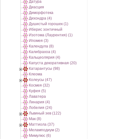
Датура
Диасция
Диморфотека
Дихондра (4)
Душистый горошек (1)
Иберис зонтичный
Изотома (Лаурентия) (1)
Ипомея (3)
Календула (8)
Калибрахоа (4)
Кальцеолярия (4)
Капуста декоративная (20)
Катарантусы (98)
Клеома
Колеусы (47)
Космея (32)
Куфея (5)
Лаватера
Линария (4)
Лобелия (24)
Львиный зев (122)
Мак (8)
Маттиола (37)
Меламподиум (2)
Мимулюс (6)