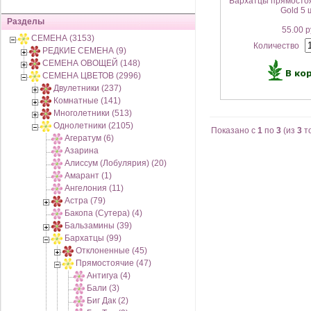
Бархатцы прямосто
Gold 5 
Разделы
55.00 р
СЕМЕНА (3153)
Количество
РЕДКИЕ СЕМЕНА (9)
СЕМЕНА ОВОЩЕЙ (148)
СЕМЕНА ЦВЕТОВ (2996)
Двулетники (237)
Комнатные (141)
Многолетники (513)
Однолетники (2105)
Показано с
1
по
3
(из
3
т
Агератум (6)
Азарина
Алиссум (Лобулярия) (20)
Амарант (1)
Ангелония (11)
Астра (79)
Бакопа (Сутера) (4)
Бальзамины (39)
Бархатцы (99)
Отклоненные (45)
Прямостоячие (47)
Антигуа (4)
Бали (3)
Биг Дак (2)