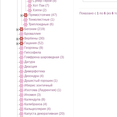
Супер Герой (9)
Хот Пак (7)
Хэппи (2)
Показано с
1
по
6
(из
6
т
Прямостоячие (47)
Тонколистные (1)
Триплоидные (6)
Бегонии (219)
Броваллия
Вербены (30)
Гацания (52)
Георгины (9)
Гипсофила
Гомфрена шаровидная (3)
Датура
Диасция
Диморфотека
Дихондра (4)
Душистый горошек (1)
Иберис зонтичный
Изотома (Лаурентия) (1)
Ипомея (3)
Календула (8)
Калибрахоа (4)
Кальцеолярия (4)
Капуста декоративная (20)