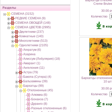
Бархатцы отклон
Creme Brule
Разделы
30.00 р
СЕМЕНА (3152)
Количество
РЕДКИЕ СЕМЕНА (9)
СЕМЕНА ОВОЩЕЙ (148)
СЕМЕНА ЦВЕТОВ (2995)
Двулетники (237)
Комнатные (140)
Многолетники (513)
Однолетники (2105)
Агератум (6)
Азарина
Алиссум (Лобулярия) (18)
Амарант (1)
Ангелония (11)
Астра (79)
Бакопа (Сутера) (4)
Бархатцы отклоненн
Бальзамины (39)
10 шт
Бархатцы (99)
30.00 р
Отклоненные (45)
Количество
Алюмиа (6)
Бонанза (7)
Дуранго (8)
Разные отклоненные (6)