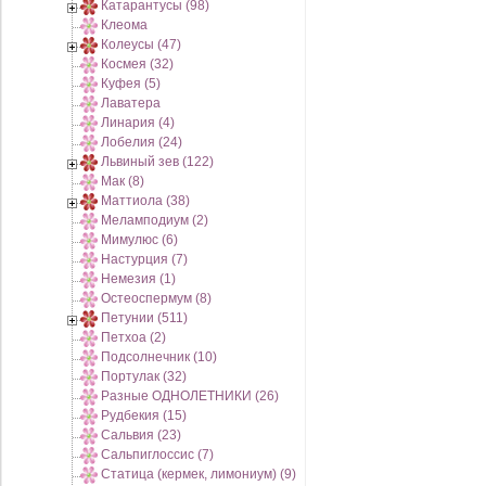
Катарантусы (98)
Клеома
Колеусы (47)
Космея (32)
Куфея (5)
Лаватера
Линария (4)
Лобелия (24)
Львиный зев (122)
Мак (8)
Маттиола (38)
Меламподиум (2)
Мимулюс (6)
Настурция (7)
Немезия (1)
Остеоспермум (8)
Петунии (511)
Петхоа (2)
Подсолнечник (10)
Портулак (32)
Разные ОДНОЛЕТНИКИ (26)
Рудбекия (15)
Сальвия (23)
Сальпиглоссис (7)
Статица (кермек, лимониум) (9)