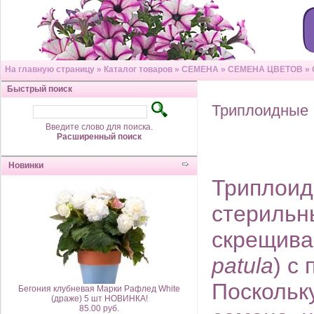
На главную страницу
»
Каталог товаров
»
СЕМЕНА
»
СЕМЕНА ЦВЕТОВ
»
Быстрый поиск
Триплоидные
Введите слово для поиска.
Расширенный поиск
Новинки
Триплоид
стерильн
скрещива
patula
) с
Поскольк
Бегония клубневая Марки Рафлед White
(драже) 5 шт НОВИНКА!
85.00 руб.