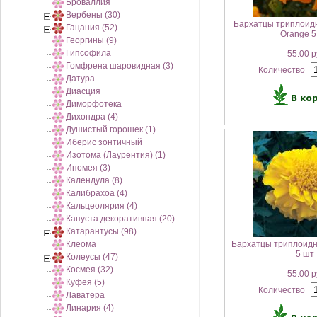
Броваллия
Вербены (30)
Бархатцы триплоид
Гацания (52)
Orange 5
Георгины (9)
Гипсофила
55.00 р
Гомфрена шаровидная (3)
Количество
Датура
Диасция
Диморфотека
Дихондра (4)
Душистый горошек (1)
Иберис зонтичный
Изотома (Лаурентия) (1)
Ипомея (3)
Календула (8)
Калибрахоа (4)
Кальцеолярия (4)
Капуста декоративная (20)
Катарантусы (98)
Клеома
Бархатцы триплоидн
5 шт
Колеусы (47)
Космея (32)
55.00 р
Куфея (5)
Количество
Лаватера
Линария (4)