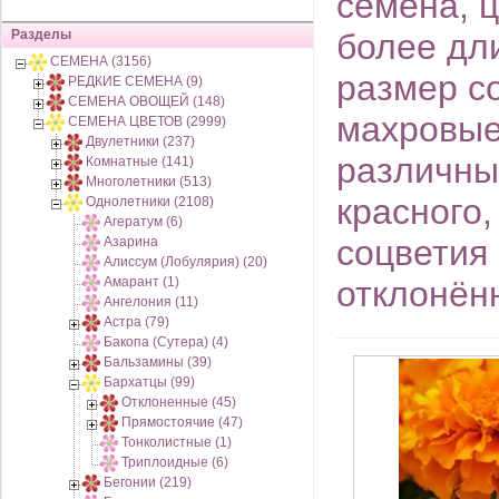
семена, 
Разделы
более дл
СЕМЕНА (3156)
размер с
РЕДКИЕ СЕМЕНА (9)
СЕМЕНА ОВОЩЕЙ (148)
махровые
СЕМЕНА ЦВЕТОВ (2999)
Двулетники (237)
различны
Комнатные (141)
Многолетники (513)
красного,
Однолетники (2108)
Агератум (6)
соцветия
Азарина
Алиссум (Лобулярия) (20)
Амарант (1)
отклонён
Ангелония (11)
Астра (79)
Бакопа (Сутера) (4)
Бальзамины (39)
Бархатцы (99)
Отклоненные (45)
Прямостоячие (47)
Тонколистные (1)
Триплоидные (6)
Бегонии (219)