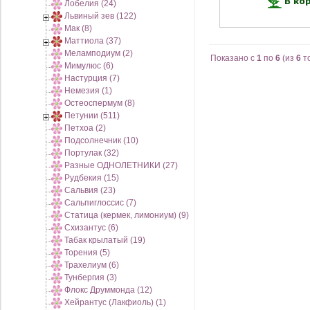
Лобелия (24)
Львиный зев (122)
Мак (8)
Маттиола (37)
Меламподиум (2)
Показано с
1
по
6
(из
6
т
Мимулюс (6)
Настурция (7)
Немезия (1)
Остеоспермум (8)
Петунии (511)
Петхоа (2)
Подсолнечник (10)
Портулак (32)
Разные ОДНОЛЕТНИКИ (27)
Рудбекия (15)
Сальвия (23)
Сальпиглоссис (7)
Статица (кермек, лимониум) (9)
Схизантус (6)
Табак крылатый (19)
Торения (5)
Трахелиум (6)
Тунбергия (3)
Флокс Друммонда (12)
Хейрантус (Лакфиоль) (1)