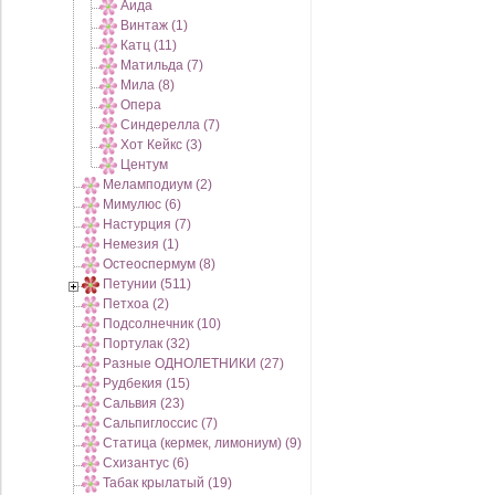
Аида
Винтаж (1)
Катц (11)
Матильда (7)
Мила (8)
Опера
Синдерелла (7)
Хот Кейкс (3)
Центум
Меламподиум (2)
Мимулюс (6)
Настурция (7)
Немезия (1)
Остеоспермум (8)
Петунии (511)
Петхоа (2)
Подсолнечник (10)
Портулак (32)
Разные ОДНОЛЕТНИКИ (27)
Рудбекия (15)
Сальвия (23)
Сальпиглоссис (7)
Статица (кермек, лимониум) (9)
Схизантус (6)
Табак крылатый (19)