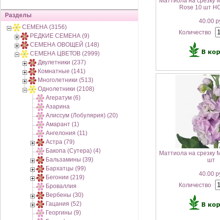
Маттиола на срезку 
Rose 10 шт Н
Разделы
40.00 р
СЕМЕНА (3156)
Количество
РЕДКИЕ СЕМЕНА (9)
СЕМЕНА ОВОЩЕЙ (148)
СЕМЕНА ЦВЕТОВ (2999)
Двулетники (237)
Комнатные (141)
Многолетники (513)
Однолетники (2108)
Агератум (6)
Азарина
Алиссум (Лобулярия) (20)
Амарант (1)
Ангелония (11)
Астра (79)
Бакопа (Сутера) (4)
Маттиола на срезку 
Бальзамины (39)
шт
Бархатцы (99)
40.00 р
Бегонии (219)
Количество
Броваллия
Вербены (30)
Гацания (52)
Георгины (9)