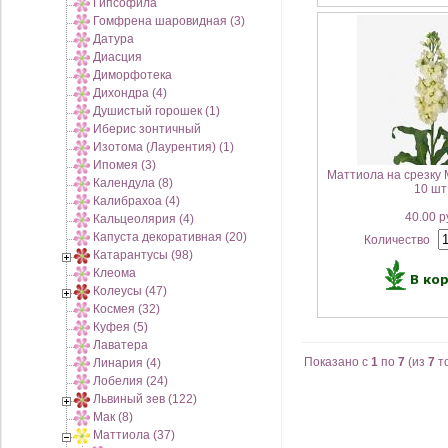
Гипсофила
Гомфрена шаровидная (3)
Датура
Диасция
Диморфотека
Дихондра (4)
Душистый горошек (1)
Иберис зонтичный
Изотома (Лаурентия) (1)
Ипомея (3)
Маттиола на срезку 
Календула (8)
10 шт
Калибрахоа (4)
40.00 р
Кальцеолярия (4)
Капуста декоративная (20)
Количество
Катарантусы (98)
Клеома
Колеусы (47)
Космея (32)
Куфея (5)
Лаватера
Показано с
1
по
7
(из
7
т
Линария (4)
Лобелия (24)
Львиный зев (122)
Мак (8)
Маттиола (37)