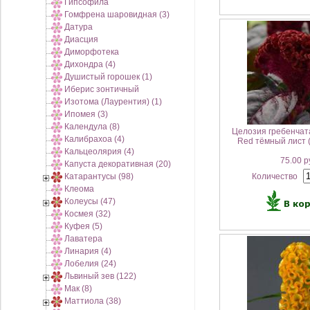
Гипсофила
Гомфрена шаровидная (3)
Датура
Диасция
Диморфотека
Дихондра (4)
Душистый горошек (1)
Иберис зонтичный
Изотома (Лаурентия) (1)
Ипомея (3)
Календула (8)
Целозия гребенчат
Калибрахоа (4)
Red тёмный лист 
Кальцеолярия (4)
75.00 р
Капуста декоративная (20)
Катарантусы (98)
Количество
Клеома
Колеусы (47)
Космея (32)
Куфея (5)
Лаватера
Линария (4)
Лобелия (24)
Львиный зев (122)
Мак (8)
Маттиола (38)