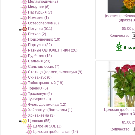
Меламподиум (2)
Мимулюс (6)
Настурция (7)
Целозия гребенча
Немезия (1)
(драже) 
Остеоспермум (8)
Петунии (511)
85.00 р
Петхоа (2)
Количество
Подсолнечник (10)
Портулак (32)
Разные ОДНОЛЕТНИКИ (26)
Рудбекия (15)
Сальвия (23)
Сальпиглоссис (7)
Статица (кермек, лимониум) (9)
Схизантус (6)
Табак крылатый (19)
Торения (5)
Трахелиум (6)
Тунбергия (3)
Флокс Друммонда (12)
Целозия гребенч
Хейрантус (Лакфиоль) (1)
(драже) 
Хризантема (3)
Целозия (55)
85.00 р
Целозия SOL (1)
Количество
Целозия гребенчатая (14)