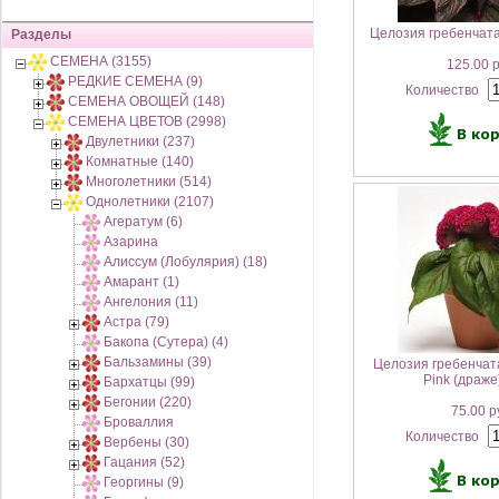
Целозия гребенчата
Разделы
СЕМЕНА (3155)
125.00 
РЕДКИЕ СЕМЕНА (9)
Количество
СЕМЕНА ОВОЩЕЙ (148)
СЕМЕНА ЦВЕТОВ (2998)
Двулетники (237)
Комнатные (140)
Многолетники (514)
Однолетники (2107)
Агератум (6)
Азарина
Алиссум (Лобулярия) (18)
Амарант (1)
Ангелония (11)
Астра (79)
Бакопа (Сутера) (4)
Бальзамины (39)
Целозия гребенчат
Pink (драже
Бархатцы (99)
Бегонии (220)
75.00 р
Броваллия
Количество
Вербены (30)
Гацания (52)
Георгины (9)