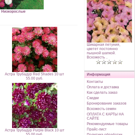
Низкорослые
Шикарная петуния,
цветет постоянно
пышной шапкой.
Всхожесть ..
Астра Трубадур Red Shades 10 шт
Информация
55.00 руб.
Контакты
Оплата и доставка
Как сделать заказ
Скидки
Бронирование заказов
Всхожесть семян
ОПЛАТА С КАРТЫ НА
САЙТЕ
Рекомендуемые товары
Прайс-лист
Астра Трубадур Purple Black 10 шт
55.00 руб.
Политика обработки