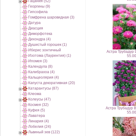
Гацания (52)
Георгины (9)
Гипсофила
Гомфрена шаровидная (3)
Датура
Диасция
Диморфотека
Дихондра (4)
Душистый горошек (1)
Иберис зонтичный
Астра Трубадур 
Изотома (Лаурентия) (1)
55.00
Ипомея (3)
Календула (8)
Калибрахоа (4)
Кальцеолярия (4)
Капуста декоративная (20)
Катарантусы (87)
Клеома
Колеусы (47)
Космея (32)
Астра Трубадур B
Куфея (5)
55.00
Лаватера
Линария (4)
Лобелия (24)
Львиный зев (122)