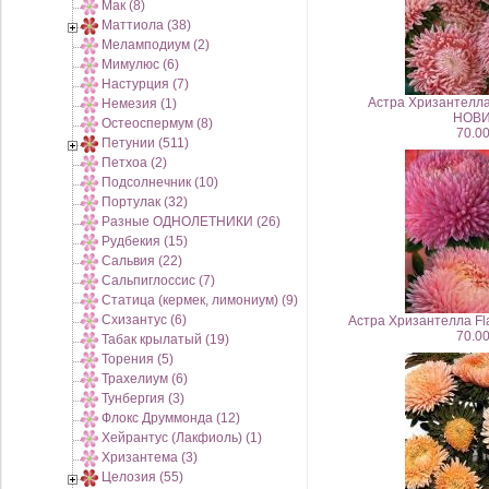
Мак (8)
Маттиола (38)
Меламподиум (2)
Мимулюс (6)
Настурция (7)
Астра Хризантелла 
Немезия (1)
НОВИ
Остеоспермум (8)
70.00
Петунии (511)
Петхоа (2)
Подсолнечник (10)
Портулак (32)
Разные ОДНОЛЕТНИКИ (26)
Рудбекия (15)
Сальвия (22)
Сальпиглоссис (7)
Статица (кермек, лимониум) (9)
Схизантус (6)
Астра Хризантелла Fla
70.00
Табак крылатый (19)
Торения (5)
Трахелиум (6)
Тунбергия (3)
Флокс Друммонда (12)
Хейрантус (Лакфиоль) (1)
Хризантема (3)
Целозия (55)