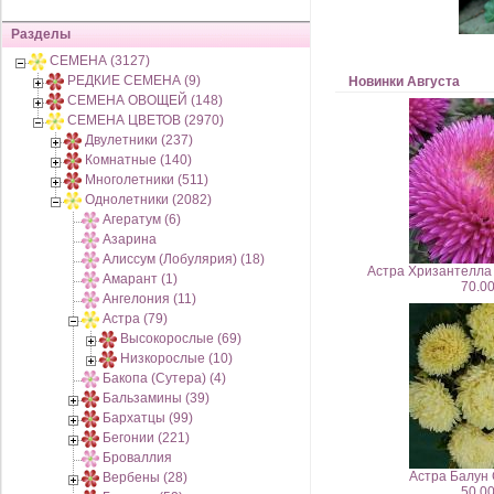
Разделы
СЕМЕНА (3127)
РЕДКИЕ СЕМЕНА (9)
Новинки Августа
СЕМЕНА ОВОЩЕЙ (148)
СЕМЕНА ЦВЕТОВ (2970)
Двулетники (237)
Комнатные (140)
Многолетники (511)
Однолетники (2082)
Агератум (6)
Азарина
Алиссум (Лобулярия) (18)
Астра Хризантелла 
Амарант (1)
70.00
Ангелония (11)
Астра (79)
Высокорослые (69)
Низкорослые (10)
Бакопа (Сутера) (4)
Бальзамины (39)
Бархатцы (99)
Бегонии (221)
Броваллия
Астра Балун 
Вербены (28)
50.00