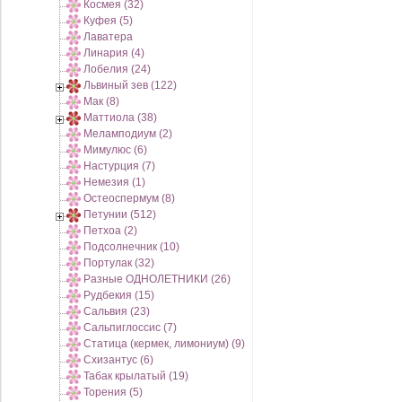
Космея (32)
Куфея (5)
Лаватера
Линария (4)
Лобелия (24)
Львиный зев (122)
Мак (8)
Маттиола (38)
Меламподиум (2)
Мимулюс (6)
Настурция (7)
Немезия (1)
Остеоспермум (8)
Петунии (512)
Петхоа (2)
Подсолнечник (10)
Портулак (32)
Разные ОДНОЛЕТНИКИ (26)
Рудбекия (15)
Сальвия (23)
Сальпиглоссис (7)
Статица (кермек, лимониум) (9)
Схизантус (6)
Табак крылатый (19)
Торения (5)