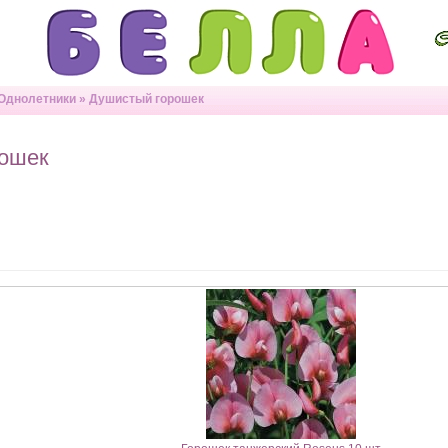
Однолетники
»
Душистый горошек
рошек