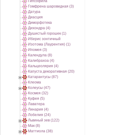
Гипсофила
Гомфрена шаровидная (3)
Датура
Диасция
Диморфотека
Дихондра (4)
Душистый горошек (1)
Иберис зонтичный
Изотома (Лаурентия) (1)
Ипомея (3)
Календула (8)
Калибрахоа (4)
Кальцеолярия (4)
Капуста декоративная (20)
Катарантусы (87)
Клеома
Колеусы (47)
Космея (32)
Куфея (5)
Лаватера
Линария (4)
Лобелия (24)
Львиный зев (122)
Мак (8)
Маттиола (38)