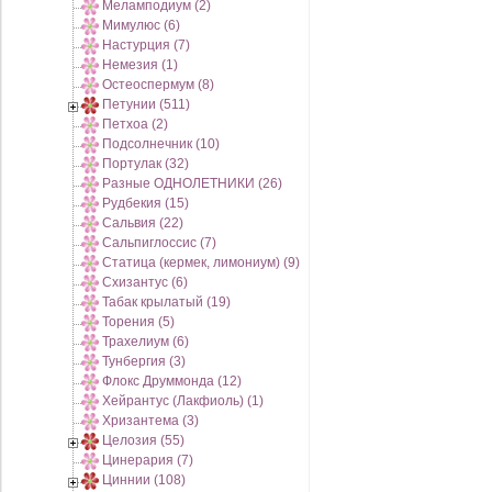
Меламподиум (2)
Мимулюс (6)
Настурция (7)
Немезия (1)
Остеоспермум (8)
Петунии (511)
Петхоа (2)
Подсолнечник (10)
Портулак (32)
Разные ОДНОЛЕТНИКИ (26)
Рудбекия (15)
Сальвия (22)
Сальпиглоссис (7)
Статица (кермек, лимониум) (9)
Схизантус (6)
Табак крылатый (19)
Торения (5)
Трахелиум (6)
Тунбергия (3)
Флокс Друммонда (12)
Хейрантус (Лакфиоль) (1)
Хризантема (3)
Целозия (55)
Цинерария (7)
Циннии (108)