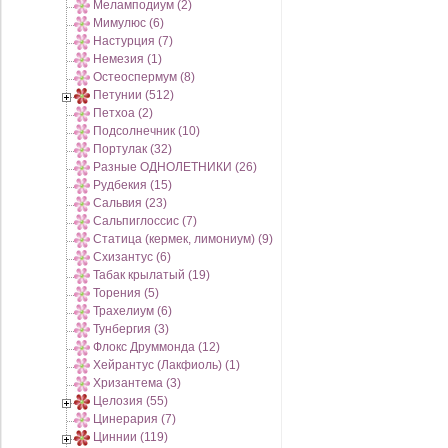
Меламподиум (2)
Мимулюс (6)
Настурция (7)
Немезия (1)
Остеоспермум (8)
Петунии (512)
Петхоа (2)
Подсолнечник (10)
Портулак (32)
Разные ОДНОЛЕТНИКИ (26)
Рудбекия (15)
Сальвия (23)
Сальпиглоссис (7)
Статица (кермек, лимониум) (9)
Схизантус (6)
Табак крылатый (19)
Торения (5)
Трахелиум (6)
Тунбергия (3)
Флокс Друммонда (12)
Хейрантус (Лакфиоль) (1)
Хризантема (3)
Целозия (55)
Цинерария (7)
Циннии (119)