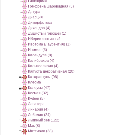
Гипсофила
Гомфрена шаровидная (3)
Датура
Диасция
Диморфотека
Дихондра (4)
Душистый горошек (1)
Иберис зонтичный
Изотома (Лаурентия) (1)
Ипомея (3)
Календула (8)
Калибрахоа (4)
Кальцеолярия (4)
Капуста декоративная (20)
Катарантусы (98)
Клеома
Колеусы (47)
Космея (32)
Куфея (5)
Лаватера
Линария (4)
Лобелия (24)
Львиный зев (122)
Мак (8)
Маттиола (38)