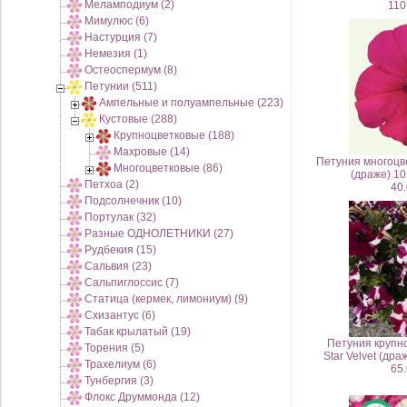
Меламподиум (2)
110
Мимулюс (6)
Настурция (7)
Немезия (1)
Остеоспермум (8)
Петунии (511)
Ампельные и полуампельные (223)
Кустовые (288)
Крупноцветковые (188)
Махровые (14)
Петуния многоцв
Многоцветковые (86)
(драже) 1
Петхоа (2)
40.
Подсолнечник (10)
Портулак (32)
Разные ОДНОЛЕТНИКИ (27)
Рудбекия (15)
Сальвия (23)
Сальпиглоссис (7)
Статица (кермек, лимониум) (9)
Схизантус (6)
Табак крылатый (19)
Петуния крупн
Торения (5)
Star Velvet (др
Трахелиум (6)
65.
Тунбергия (3)
Флокс Друммонда (12)