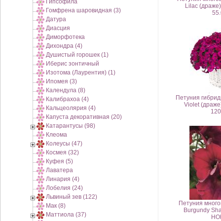
Гипсофила
Lilac (драж
Гомфрена шаровидная (3)
55.
Датура
Диасция
Диморфотека
Дихондра (4)
Душистый горошек (1)
Иберис зонтичный
Изотома (Лаурентия) (1)
Ипомея (3)
Календула (8)
Петуния гибри
Калибрахоа (4)
Violet (драж
Кальцеолярия (4)
120
Капуста декоративная (20)
Катарантусы (98)
Клеома
Колеусы (47)
Космея (32)
Куфея (5)
Лаватера
Линария (4)
Лобелия (24)
Львиный зев (122)
Петуния много
Мак (8)
Burgundy Sha
Маттиола (37)
НО