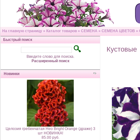
На главную страницу
»
Каталог товаров
»
СЕМЕНА
»
СЕМЕНА ЦВЕТОВ
»
Быстрый поиск
Кустовые
Введите слово для поиска.
Расширенный поиск
Новинки
Целозия гребенчатая Нео Bright Orange (драже) 3
шт НОВИНКА!
85.00 руб.