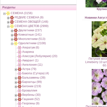
Разделы
Крупно
СЕМЕНА (3156)
РЕДКИЕ СЕМЕНА (9)
Новинки Авгус
СЕМЕНА ОВОЩЕЙ (148)
СЕМЕНА ЦВЕТОВ (2999)
Двулетники (237)
Комнатные (141)
Многолетники (513)
Однолетники (2108)
Агератум (6)
Азарина
Алиссум (Лобулярия) (20)
Петуния мно
Амарант (1)
Limeberry 10 ш
Ангелония (11)
60.
Астра (79)
Бакопа (Сутера) (4)
Бальзамины (39)
Бархатцы (99)
Бегонии (219)
Броваллия
Вербены (30)
Гацания (52)
Георгины (9)
Петуния много