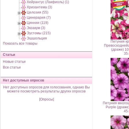
Хейрантус (Лакфиоль) (1)
Хризантема (3)
Целозия (55)
Цинерария (7)
Циннии (119)
Экзакум (3)
Эустомы (215)
Эшшольция
Петуния к
Показать все товары
Превосходнейш
(драже) 1
35.
Статьи
Новые статьи
Все статьи
Нет доступных опросов
Нет доступных опросов для голосования, однако Вы
можете посмотреть результаты других опросов
[Опросы]
Петуния многоц
Purple (драж
45.