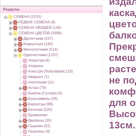
издал
Разделы
каск
СЕМЕНА (3155)
цвет
РЕДКИЕ СЕМЕНА (9)
СЕМЕНА ОВОЩЕЙ (148)
балко
СЕМЕНА ЦВЕТОВ (2998)
Двулетники (237)
Прекр
Комнатные (140)
Многолетники (514)
смеш
Однолетники (2107)
Агератум (6)
расте
Азарина
Алиссум (Лобулярия) (18)
Амарант (1)
не п
Ангелония (11)
Астра (79)
комф
Бакопа (Сутера) (4)
Бальзамины (39)
для о
Бархатцы (99)
Бегонии (220)
Высот
Броваллия
Вербены (30)
13см.
Гацания (52)
Георгины (9)