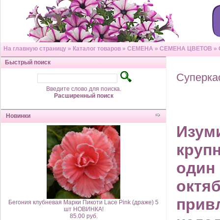
На главную страницу
»
Каталог товаров
»
СЕМЕНА
»
СЕМЕНА ЦВЕТОВ
»
Быстрый поиск
Суперка
Введите слово для поиска.
Расширенный поиск
Новинки
Изум
круп
один 
октя
прив
Бегония клубневая Марки Пикоти Lace Pink (драже) 5
шт НОВИНКА!
85.00 руб.