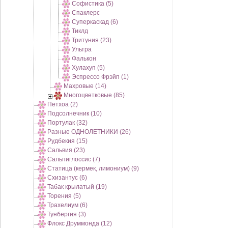
Софистика (5)
Спаклерс
Суперкаскад (6)
Тиклд
Тритуния (23)
Ультра
Фалькон
Хулахуп (5)
Эспрессо Фрэйп (1)
Махровые (14)
Многоцветковые (85)
Петхоа (2)
Подсолнечник (10)
Портулак (32)
Разные ОДНОЛЕТНИКИ (26)
Рудбекия (15)
Сальвия (23)
Сальпиглоссис (7)
Статица (кермек, лимониум) (9)
Схизантус (6)
Табак крылатый (19)
Торения (5)
Трахелиум (6)
Тунбергия (3)
Флокс Друммонда (12)