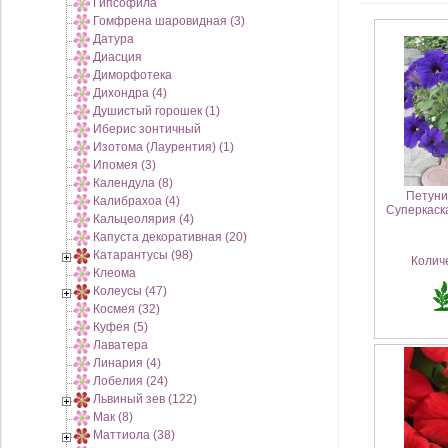
Гипсофила
Гомфрена шаровидная (3)
Датура
Диасция
Диморфотека
Дихондра (4)
Душистый горошек (1)
Иберис зонтичный
Изотома (Лаурентия) (1)
Ипомея (3)
Календула (8)
Петуни
Калибрахоа (4)
Суперкаска
Кальцеолярия (4)
Капуста декоративная (20)
Катарантусы (98)
Колич
Клеома
Колеусы (47)
Космея (32)
Куфея (5)
Лаватера
Линария (4)
Лобелия (24)
Львиный зев (122)
Мак (8)
Маттиола (38)