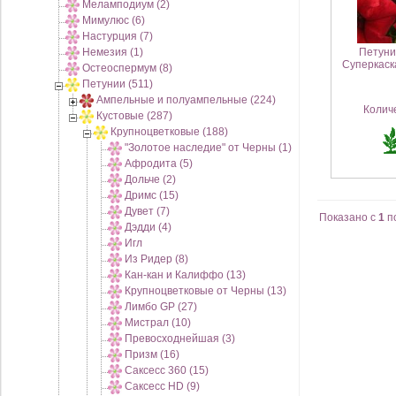
Меламподиум (2)
Мимулюс (6)
Настурция (7)
Немезия (1)
Петуни
Суперкаск
Остеоспермум (8)
Петунии (511)
Ампельные и полуампельные (224)
Колич
Кустовые (287)
Крупноцветковые (188)
"Золотое наследие" от Черны (1)
Афродита (5)
Дольче (2)
Дримс (15)
Дувет (7)
Показано с
1
п
Дэдди (4)
Игл
Из Ридер (8)
Кан-кан и Калиффо (13)
Крупноцветковые от Черны (13)
Лимбо GP (27)
Мистрал (10)
Превосходнейшая (3)
Призм (16)
Саксесс 360 (15)
Саксесс HD (9)