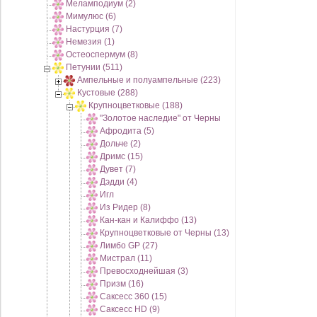
Меламподиум (2)
Мимулюс (6)
Настурция (7)
Немезия (1)
Остеоспермум (8)
Петунии (511)
Ампельные и полуампельные (223)
Кустовые (288)
Крупноцветковые (188)
"Золотое наследие" от Черны
Афродита (5)
Дольче (2)
Дримс (15)
Дувет (7)
Дэдди (4)
Игл
Из Ридер (8)
Кан-кан и Калиффо (13)
Крупноцветковые от Черны (13)
Лимбо GP (27)
Мистрал (11)
Превосходнейшая (3)
Призм (16)
Саксесс 360 (15)
Саксесс HD (9)