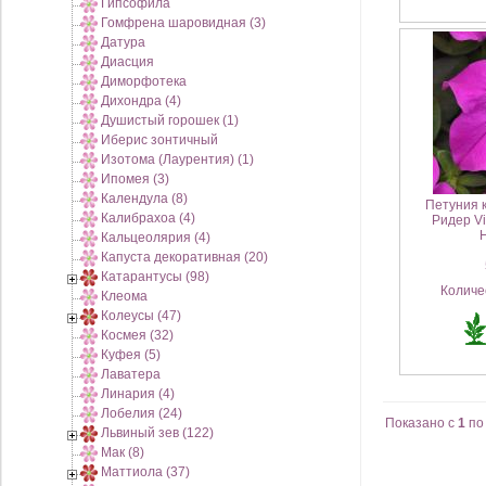
Гипсофила
Гомфрена шаровидная (3)
Датура
Диасция
Диморфотека
Дихондра (4)
Душистый горошек (1)
Иберис зонтичный
Изотома (Лаурентия) (1)
Ипомея (3)
Календула (8)
Петуния 
Калибрахоа (4)
Ридер Vi
Кальцеолярия (4)
Капуста декоративная (20)
5
Катарантусы (98)
Количе
Клеома
Колеусы (47)
Космея (32)
Куфея (5)
Лаватера
Линария (4)
Лобелия (24)
Показано с
1
п
Львиный зев (122)
Мак (8)
Маттиола (37)