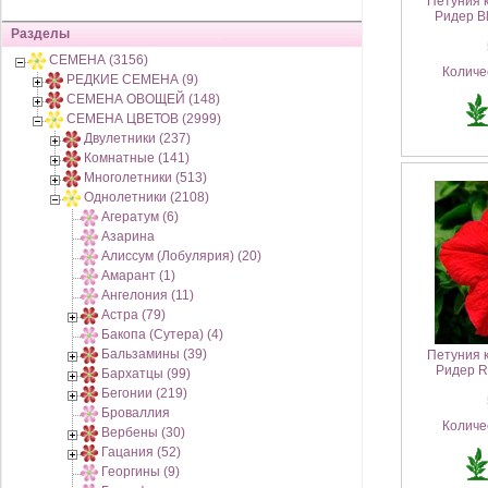
Петуния 
Ридер Bl
Разделы
5
СЕМЕНА (3156)
Количе
РЕДКИЕ СЕМЕНА (9)
СЕМЕНА ОВОЩЕЙ (148)
СЕМЕНА ЦВЕТОВ (2999)
Двулетники (237)
Комнатные (141)
Многолетники (513)
Однолетники (2108)
Агератум (6)
Азарина
Алиссум (Лобулярия) (20)
Амарант (1)
Ангелония (11)
Астра (79)
Бакопа (Сутера) (4)
Бальзамины (39)
Петуния 
Ридер R
Бархатцы (99)
Бегонии (219)
5
Броваллия
Количе
Вербены (30)
Гацания (52)
Георгины (9)