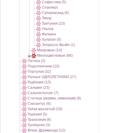
Софистика (5)
Спаклерс
Суперкаскад (6)
Тиклд
Тритуния (23)
Ультра
Фалькон
Хулахуп (5)
Эспрессо Фрэйп (1)
Махровые (14)
Многоцветковые (86)
Петхоа (2)
Подсолнечник (10)
Портулак (32)
Разные ОДНОЛЕТНИКИ (27)
Рудбекия (15)
Сальвия (23)
Сальпиглоссис (7)
Статица (кермек, лимониум) (9)
Схизантус (6)
Табак крылатый (19)
Торения (5)
Трахелиум (6)
Тунбергия (3)
Флокс Друммонда (12)