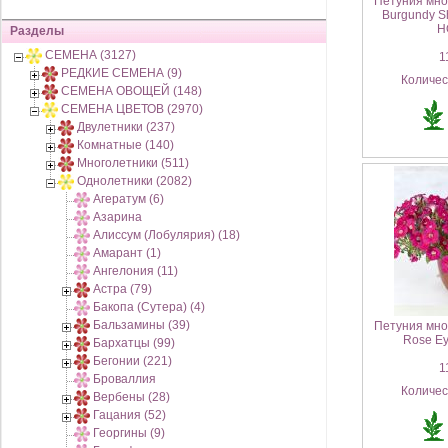
Петуния мно
Burgundy S
Н
Разделы
СЕМЕНА (3127)
11
РЕДКИЕ СЕМЕНА (9)
Количе
СЕМЕНА ОВОЩЕЙ (148)
СЕМЕНА ЦВЕТОВ (2970)
Двулетники (237)
Комнатные (140)
Многолетники (511)
Однолетники (2082)
Агератум (6)
Азарина
Алиссум (Лобулярия) (18)
Амарант (1)
Ангелония (11)
Астра (79)
Бакопа (Сутера) (4)
Бальзамины (39)
Петуния мно
Rose Ey
Бархатцы (99)
Бегонии (221)
11
Броваллия
Количе
Вербены (28)
Гацания (52)
Георгины (9)