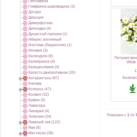
Гипсофила
Гомфрена шаровидная (3)
Датура
Диасция
Диморфотека
Дихондра (4)
Душистый горошек (1)
Иберис зонтичный
Изотома (Лаурентия) (1)
Ипомея (3)
Календула (8)
Петуния мно
Калибрахоа (4)
White
Кальцеолярия (4)
11
Капуста декоративная (20)
Количе
Катарантусы (87)
Клеома
Колеусы (47)
Космея (32)
Куфея (5)
Лаватера
Линария (4)
Показано с
1
по
Лобелия (24)
Львиный зев (122)
Мак (8)
Маттиола (38)