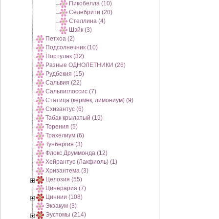
Пикобелла (10)
Селебрити (20)
Стеллина (4)
Шэйк (3)
Петхоа (2)
Подсолнечник (10)
Портулак (32)
Разные ОДНОЛЕТНИКИ (26)
Рудбекия (15)
Сальвия (22)
Сальпиглоссис (7)
Статица (кермек, лимониум) (9)
Схизантус (6)
Табак крылатый (19)
Торения (5)
Трахелиум (6)
Тунбергия (3)
Флокс Друммонда (12)
Хейрантус (Лакфиоль) (1)
Хризантема (3)
Целозия (55)
Цинерария (7)
Циннии (108)
Экзакум (3)
Эустомы (214)