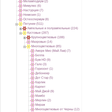
Меламподиум (2)
Мимулюс (6)
Настурция (7)
Немезия (1)
Остеоспермум (8)
Петунии (511)
Ампельные и полуампельные (224)
Кустовые (287)
Крупноцветковые (188)
Махровые (14)
Многоцветковые (85)
Аморе Мио (Май Лав) (7)
Белла
Бум HD (9)
Гало (3)
Горизонт (1)
Дебонеир
Дот Стар (5)
Карлик
Карпет
Май Джой (9)
Мамбо
Мерлин (2)
Мираж
Многоцветковые от Черны (12)