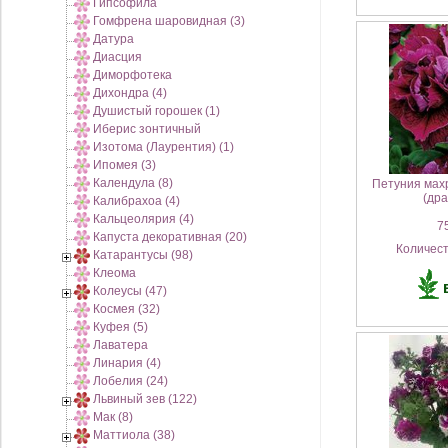
Гипсофила
Гомфрена шаровидная (3)
Датура
Диасция
Диморфотека
Дихондра (4)
Душистый горошек (1)
Иберис зонтичный
Изотома (Лаурентия) (1)
Ипомея (3)
Календула (8)
Петуния мах
(дра
Калибрахоа (4)
Кальцеолярия (4)
75
Капуста декоративная (20)
Количес
Катарантусы (98)
Клеома
Колеусы (47)
Космея (32)
Куфея (5)
Лаватера
Линария (4)
Лобелия (24)
Львиный зев (122)
Мак (8)
Маттиола (38)