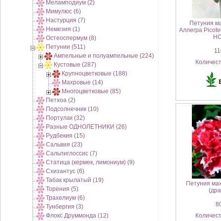
Меламподиум (2)
Мимулюс (6)
Настурция (7)
Петуния ма
Немезия (1)
Аллегра Picote
НО
Остеоспермум (8)
Петунии (511)
110
Ампельные и полуампельные (224)
Количес
Кустовые (287)
Крупноцветковые (188)
Махровые (14)
Многоцветковые (85)
Петхоа (2)
Подсолнечник (10)
Портулак (32)
Разные ОДНОЛЕТНИКИ (26)
Рудбекия (15)
Сальвия (23)
Сальпиглоссис (7)
Статица (кермек, лимониум) (9)
Схизантус (6)
Табак крылатый (19)
Петуния ма
Торения (5)
(дра
Трахелиум (6)
80
Тунбергия (3)
Флокс Друммонда (12)
Количес