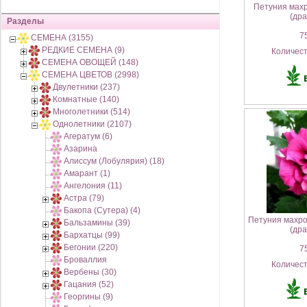
Петуния махр
(дра
Разделы
75
СЕМЕНА (3155)
РЕДКИЕ СЕМЕНА (9)
Количес
СЕМЕНА ОВОЩЕЙ (148)
СЕМЕНА ЦВЕТОВ (2998)
Двулетники (237)
Комнатные (140)
Многолетники (514)
Однолетники (2107)
Агератум (6)
Азарина
Алиссум (Лобулярия) (18)
Амарант (1)
Ангелония (11)
Астра (79)
Бакопа (Сутера) (4)
Петуния махро
Бальзамины (39)
(дра
Бархатцы (99)
Бегонии (220)
75
Броваллия
Количес
Вербены (30)
Гацания (52)
Георгины (9)