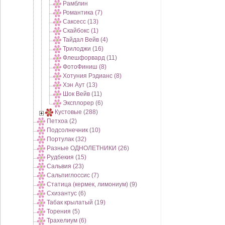
Рамблин
Романтика (7)
Саксесс (13)
Скайбокс (1)
Тайдал Вейв (4)
Трилоджи (16)
Флешфорвард (11)
ФотоФиниш (8)
Хотуния Рэдианс (8)
Хэн Аут (13)
Шок Вейв (11)
Эксплорер (6)
Кустовые (288)
Петхоа (2)
Подсолнечник (10)
Портулак (32)
Разные ОДНОЛЕТНИКИ (26)
Рудбекия (15)
Сальвия (23)
Сальпиглоссис (7)
Статица (кермек, лимониум) (9)
Схизантус (6)
Табак крылатый (19)
Торения (5)
Трахелиум (6)