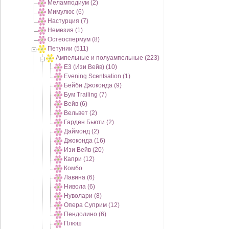
Меламподиум (2)
Мимулюс (6)
Настурция (7)
Немезия (1)
Остеоспермум (8)
Петунии (511)
Ампельные и полуампельные (223)
E3 (Изи Вейв) (10)
Evening Scentsation (1)
Бейби Джоконда (9)
Бум Trailing (7)
Вейв (6)
Вельвет (2)
Гарден Бьюти (2)
Даймонд (2)
Джоконда (16)
Изи Вейв (20)
Капри (12)
Комбо
Лавина (6)
Нивола (6)
Нуволари (8)
Опера Суприм (12)
Пендолино (6)
Плюш