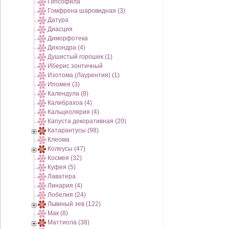
Гипсофила
Гомфрена шаровидная (3)
Датура
Диасция
Диморфотека
Дихондра (4)
Душистый горошек (1)
Иберис зонтичный
Изотома (Лаурентия) (1)
Ипомея (3)
Календула (8)
Калибрахоа (4)
Кальцеолярия (4)
Капуста декоративная (20)
Катарантусы (98)
Клеома
Колеусы (47)
Космея (32)
Куфея (5)
Лаватера
Линария (4)
Лобелия (24)
Львиный зев (122)
Мак (8)
Маттиола (38)