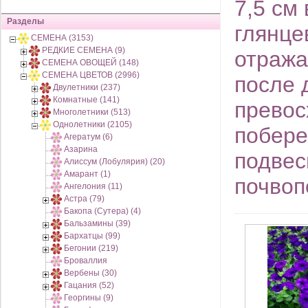
7,5 см
Разделы
глянце
СЕМЕНА (3153)
РЕДКИЕ СЕМЕНА (9)
отража
СЕМЕНА ОВОЩЕЙ (148)
СЕМЕНА ЦВЕТОВ (2996)
после 
Двулетники (237)
Комнатные (141)
превос
Многолетники (513)
Однолетники (2105)
побере
Агератум (6)
Азарина
подвес
Алиссум (Лобулярия) (20)
Амарант (1)
почвоп
Ангелония (11)
Астра (79)
Бакопа (Сутера) (4)
Бальзамины (39)
Бархатцы (99)
Бегонии (219)
Броваллия
Вербены (30)
Гацания (52)
Георгины (9)