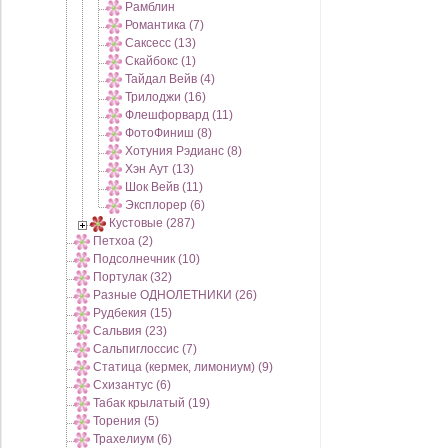
Рамблин
Романтика (7)
Саксесс (13)
Скайбокс (1)
Тайдал Вейв (4)
Трилоджи (16)
Флешфорвард (11)
ФотоФиниш (8)
Хотуния Рэдианс (8)
Хэн Аут (13)
Шок Вейв (11)
Эксплорер (6)
Кустовые (287)
Петхоа (2)
Подсолнечник (10)
Портулак (32)
Разные ОДНОЛЕТНИКИ (26)
Рудбекия (15)
Сальвия (23)
Сальпиглоссис (7)
Статица (кермек, лимониум) (9)
Схизантус (6)
Табак крылатый (19)
Торения (5)
Трахелиум (6)