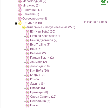
Меламподиум (2)
Мимулюс (6)
Настурция (7)
Немезия (1)
Остеоспермум (8)
Показано с
1
по
6
Петунии (510)
Ампельные и полуампельные (223)
E3 (Изи Вейв) (10)
Evening Scentsation (1)
Бейби Джоконда (9)
Бум Trailing (7)
Вейв (6)
Вельвет (2)
Гарден Бьюти (2)
Даймонд (2)
Джоконда (16)
Изи Вейв (20)
Капри (12)
Комбо
Лавина (6)
Нивола (6)
Нуволари (8)
Опера Суприм (12)
Пендолино (6)
Плюш