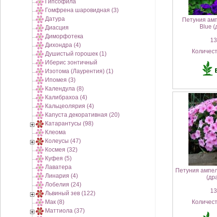
Гипсофила
Гомфрена шаровидная (3)
Датура
Петуния ам
Blue (
Диасция
Диморфотека
135
Дихондра (4)
Количес
Душистый горошек (1)
Иберис зонтичный
Изотома (Лаурентия) (1)
Ипомея (3)
Календула (8)
Калибрахоа (4)
Кальцеолярия (4)
Капуста декоративная (20)
Катарантусы (98)
Клеома
Колеусы (47)
Космея (32)
Куфея (5)
Лаватера
Петуния ампел
Линария (4)
(др
Лобелия (24)
135
Львиный зев (122)
Мак (8)
Количес
Маттиола (37)