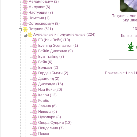
Меламподиум (2)
Мимулюс (6)
Настурция (7)
Петуния амп
Немезия (1)
Sky Blue
Остеоспермум (8)
130
Петунии (511)
Ампельные и полуампельные (224)
Количес
E3 (Изи Вейв) (10)
Evening Scentsation (1)
Бейби Джоконда (9)
Бум Trailing (7)
Вейв (6)
Вельвет (2)
Гарден Бьюти (2)
Показано с
1
по
1
Даймонд (2)
Джоконда (16)
Изи Вейв (20)
Капри (12)
Комбо
Лавина (6)
Нивола (6)
Нуволари (8)
Опера Суприм (12)
Пендолино (7)
Плюш