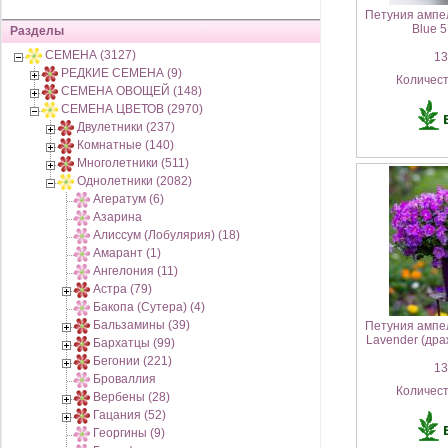
Петуния амп
Blue 5
Разделы
СЕМЕНА (3127)
130
РЕДКИЕ СЕМЕНА (9)
Количес
СЕМЕНА ОВОЩЕЙ (148)
СЕМЕНА ЦВЕТОВ (2970)
Двулетники (237)
Комнатные (140)
Многолетники (511)
Однолетники (2082)
Агератум (6)
Азарина
Алиссум (Лобулярия) (18)
Амарант (1)
Ангелония (11)
Астра (79)
Бакопа (Сутера) (4)
Бальзамины (39)
Петуния амп
Lavender (др
Бархатцы (99)
Бегонии (221)
130
Броваллия
Количес
Вербены (28)
Гацания (52)
Георгины (9)