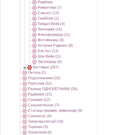
Рамблин
Романтика (7)
Саксесс (13)
Скайбокс (1)
Тайдал Вейв (4)
Трилоджи (16)
Флешфорвард (11)
ФотоФиниш (8)
Хотуния Рэдианс (8)
Хэн Аут (13)
Шок Вейв (11)
Эксплорер (6)
Кустовые (287)
Петхоа (2)
Подсолнечник (10)
Портулак (32)
Разные ОДНОЛЕТНИКИ (26)
Рудбекия (15)
Сальвия (22)
Сальпиглоссис (7)
Статица (кермек, лимониум) (9)
Схизантус (6)
Табак крылатый (19)
Торения (5)
Трахелиум (6)