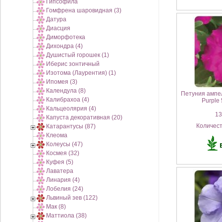
Гипсофила
Гомфрена шаровидная (3)
Датура
Диасция
Диморфотека
Дихондра (4)
Душистый горошек (1)
Иберис зонтичный
Изотома (Лаурентия) (1)
Ипомея (3)
Календула (8)
Петуния амп
Калибрахоа (4)
Purple 
Кальцеолярия (4)
130
Капуста декоративная (20)
Количес
Катарантусы (87)
Клеома
Колеусы (47)
Космея (32)
Куфея (5)
Лаватера
Линария (4)
Лобелия (24)
Львиный зев (122)
Мак (8)
Маттиола (38)