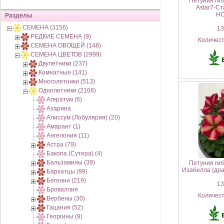
Петуния ги
Astar7-Ст
НО
Разделы
СЕМЕНА (3156)
130
РЕДКИЕ СЕМЕНА (9)
Количес
СЕМЕНА ОВОЩЕЙ (148)
СЕМЕНА ЦВЕТОВ (2999)
Двулетники (237)
Комнатные (141)
Многолетники (513)
Однолетники (2108)
Агератум (6)
Азарина
Алиссум (Лобулярия) (20)
Амарант (1)
Ангелония (11)
Астра (79)
Бакопа (Сутера) (4)
Бальзамины (39)
Петуния ги
Изабелла (др
Бархатцы (99)
Бегонии (219)
130
Броваллия
Количес
Вербены (30)
Гацания (52)
Георгины (9)