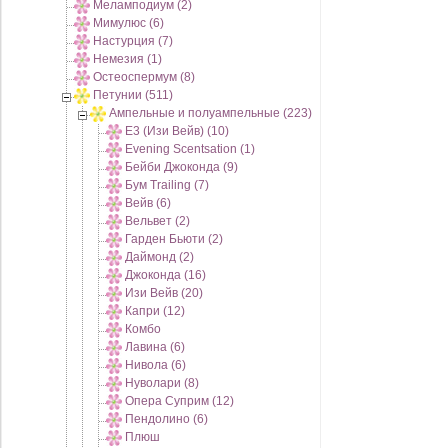
Меламподиум (2)
Мимулюс (6)
Настурция (7)
Немезия (1)
Остеоспермум (8)
Петунии (511)
Ампельные и полуампельные (223)
E3 (Изи Вейв) (10)
Evening Scentsation (1)
Бейби Джоконда (9)
Бум Trailing (7)
Вейв (6)
Вельвет (2)
Гарден Бьюти (2)
Даймонд (2)
Джоконда (16)
Изи Вейв (20)
Капри (12)
Комбо
Лавина (6)
Нивола (6)
Нуволари (8)
Опера Суприм (12)
Пендолино (6)
Плюш