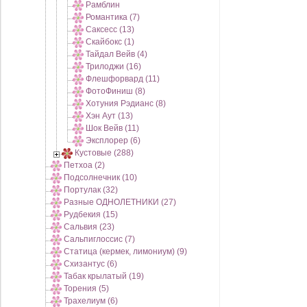
Рамблин
Романтика (7)
Саксесс (13)
Скайбокс (1)
Тайдал Вейв (4)
Трилоджи (16)
Флешфорвард (11)
ФотоФиниш (8)
Хотуния Рэдианс (8)
Хэн Аут (13)
Шок Вейв (11)
Эксплорер (6)
Кустовые (288)
Петхоа (2)
Подсолнечник (10)
Портулак (32)
Разные ОДНОЛЕТНИКИ (27)
Рудбекия (15)
Сальвия (23)
Сальпиглоссис (7)
Статица (кермек, лимониум) (9)
Схизантус (6)
Табак крылатый (19)
Торения (5)
Трахелиум (6)