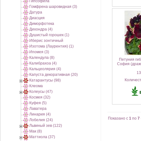
Гипсофила
Гомфрена шаровидная (3)
Датура
Диасция
Диморфотека
Дихондра (4)
Душистый горошек (1)
Иберис зонтичный
Изотома (Лаурентия) (1)
Ипомея (3)
Календула (8)
Петуния ги
Калибрахоа (4)
София (драж
Кальцеолярия (4)
130
Капуста декоративная (20)
Количес
Катарантусы (98)
Клеома
Колеусы (47)
Космея (32)
Куфея (5)
Лаватера
Линария (4)
Показано с
1
по
7
Лобелия (24)
Львиный зев (122)
Мак (8)
Маттиола (37)